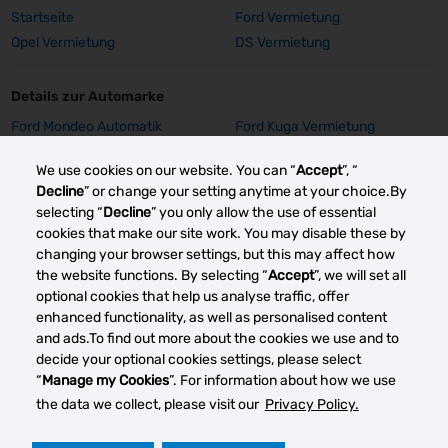
Startseite
Ford Vermietung
Opel Vermietung
DS Vermietung
Details zur Automarke
Ford Mondeo Automatik
Ford Kuga Vermietung
Vermietung
We use cookies on our website. You can “
Accept
”, “
Ford Focus SW Vermietung
Ford Focus GPS Vermietung
Decline
” or change your setting anytime at your choice.By
Ford Focus Aut. Vermietung
Ford Fiesta Vermietung
selecting “
Decline
” you only allow the use of essential
Opel Insignia Vermietung
Opel Corsa E Vermietung
cookies that make our site work. You may disable these by
Mehr sehen
changing your browser settings, but this may affect how
the website functions. By selecting “
Accept
”, we will set all
optional cookies that help us analyse traffic, offer
enhanced functionality, as well as personalised content
Andere Autovermietung smärkte
and ads.To find out more about the cookies we use and to
decide your optional cookies settings, please select
“
Manage my Cookies
”. For information about how we use
the data we collect, please visit our
Privacy Policy.
Cook
verwa
Datenschutz
Rechtliche Hinweise
Impressum