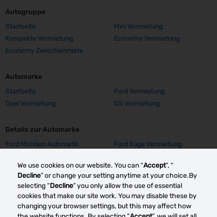
Autogruppe
Startseite
Mini Vermietung
Kompakte Vermietung
Economy Vermietung
Economy Zwischenmiete
Automarke
Startseite
Ford Vermietung
Opel Vermietung
DS Vermietung
Details zur Automarke
Ford Mondeo Automatik
Ford Kuga Vermietung
Vermietung
We use cookies on our website. You can “
Accept
”, “
Ford Focus SW Vermietung
Ford Focus GPS Vermietung
Decline
” or change your setting anytime at your choice.By
Ford Focus Aut. Vermietung
Ford Fiesta Vermietung
selecting “
Decline
” you only allow the use of essential
Opel Insignia Vermietung
Opel Corsa E Vermietung
cookies that make our site work. You may disable these by
Mehr sehen
changing your browser settings, but this may affect how
the website functions. By selecting “
Accept
”, we will set all