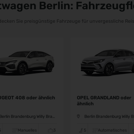
twagen Berlin: Fahrzeugfl
17 BERLIN-
decken Sie preisgünstige Fahrzeuge für unvergessliche Reis
00-1200, Su
59
 CARR: PH
OPEL GRANDLAND oder
PEUGEOT 308 
00-1600
ähnlich
ähnlich
Berlin Brandenburg Willy Brandt Flughafen BER
Berlin Brandenburg Wil
5
Automatisches
4
5
Man