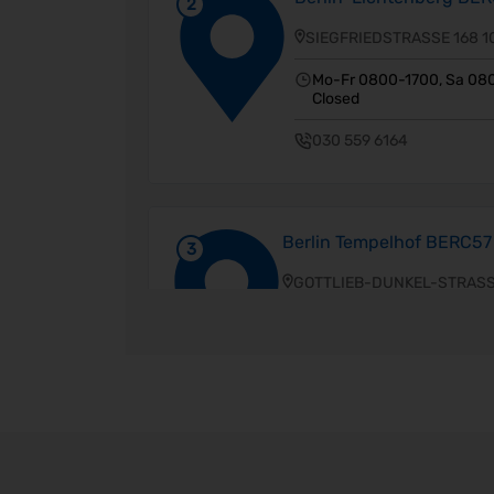
2
SIEGFRIEDSTRASSE 168 1
Mo-Fr 0800-1700, Sa 080
Closed
030 559 6164
Berlin Tempelhof BERC57
3
GOTTLIEB-DUNKEL-STRASS
12099 BERLIN
Mo-Fr 0700-1800, Sa 0800
Closed
3051489300