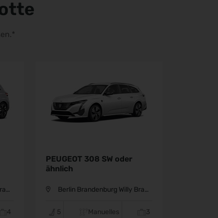
otte
en.*
SW oder
NISSAN QASHQAI oder
ähnlich
ly Brandt Flughafen BER
Berlin Brandenburg Willy Brandt Flughafen BER
uelles
3
5
Manuelles
3