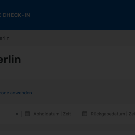
 CHECK-IN
erlin
rlin
code anwenden