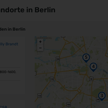
dorte in Berlin
en in Berlin
+
lly Brandt
−
0800-1600,
RC58