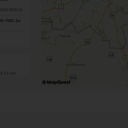
0365 BERLIN
0-1100, Su
E 43-44
-1200, Su