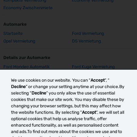
Kompakte Vermietung
Economy Vermietung
Economy Zwischenmiete
Automarke
Startseite
Ford Vermietung
Opel Vermietung
DS Vermietung
Details zur Automarke
Ford Mondeo Automatik
Ford Kuga Vermietung
Vermietung
We use cookies on our website. You can “
Accept
”, “
Ford Focus SW Vermietung
Ford Focus GPS Vermietung
Decline
” or change your setting anytime at your choice.By
Ford Focus Aut. Vermietung
Ford Fiesta Vermietung
selecting “
Decline
” you only allow the use of essential
Opel Insignia Vermietung
Opel Corsa E Vermietung
cookies that make our site work. You may disable these by
Mehr sehen
changing your browser settings, but this may affect how
the website functions. By selecting “
Accept
”, we will set all
optional cookies that help us analyse traffic, offer
enhanced functionality, as well as personalised content
Andere Autovermietung smärkte
and ads.To find out more about the cookies we use and to