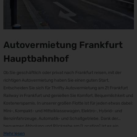
Autovermietung Frankfurt
Hauptbahnhof
Ob Sie geschäftlich oder privat nach Frankfurt reisen, mit der
richtigen Autovermietung haben Sie einen guten Start.
Entscheiden Sie sich für Thrifty Autovermietung am Zt Frankfurt
Railway in Frankfurt und genießen Sie Komfort, Bequemlichkeit und
Kostenersparnis. In unserer großen Flotte ist für jeden etwas dabei:
Mini-, Kompakt- und Mittelklassewagen, Elektro-, Hybrid- und
Benzinfahrzeuge, Automatik- und Schaltgetriebe. Dank der
bequemen Abholung und Rückgabe am [Location] ist es ein
Mehr lesen
Kinderspiel, Frankfurt zu erkunden und zum gewünschten Zeitpunkt