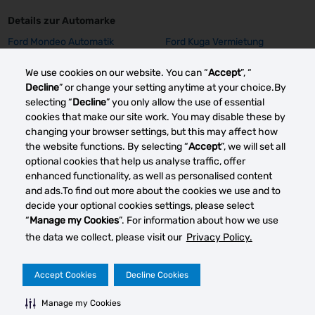
Details zur Automarke
Ford Mondeo Automatik
Ford Kuga Vermietung
Vermietung
We use cookies on our website. You can “
Accept
”, “
Ford Focus SW Vermietung
Ford Focus GPS Vermietung
Decline
” or change your setting anytime at your choice.By
Ford Focus Aut. Vermietung
Ford Fiesta Vermietung
selecting “
Decline
” you only allow the use of essential
Opel Insignia Vermietung
Opel Corsa E Vermietung
cookies that make our site work. You may disable these by
Mehr sehen
changing your browser settings, but this may affect how
the website functions. By selecting “
Accept
”, we will set all
optional cookies that help us analyse traffic, offer
enhanced functionality, as well as personalised content
Andere Autovermietung smärkte
and ads.To find out more about the cookies we use and to
decide your optional cookies settings, please select
“
Manage my Cookies
”. For information about how we use
the data we collect, please visit our
Privacy Policy.
Cook
verwa
Datenschutz
Rechtliche Hinweise
Impressum
Accept Cookies
Decline Cookies
2026 © DTG Operations, Inc. Alle Rechte vorbehalten
Manage my Cookies