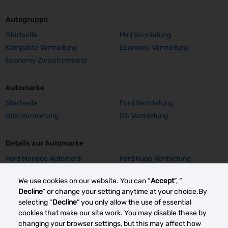
Autogruppe
Startseite
Mini Vermietung
Kompakte Vermietung
Economy Vermietung
Economy Zwischenmiete
Automarke
Startseite
Ford Vermietung
Opel Vermietung
DS Vermietung
Details zur Automarke
Ford Mondeo Automatik
Ford Kuga Vermietung
Vermietung
We use cookies on our website. You can “
Accept
”, “
Ford Focus SW Vermietung
Ford Focus GPS Vermietung
Decline
” or change your setting anytime at your choice.By
Ford Focus Aut. Vermietung
Ford Fiesta Vermietung
selecting “
Decline
” you only allow the use of essential
Opel Insignia Vermietung
Opel Corsa E Vermietung
cookies that make our site work. You may disable these by
Mehr sehen
changing your browser settings, but this may affect how