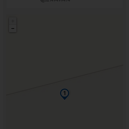
62149499474
+
−