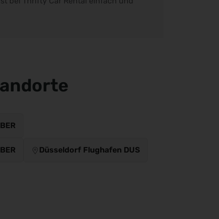
t bei Thrifty Car Rental einfach und
andorte
 BER
 BER
Düsseldorf Flughafen DUS