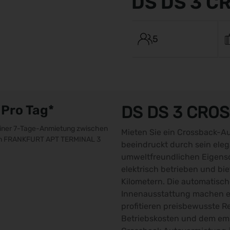
DS DS 3 C
5
Pro Tag*
DS DS 3 CRO
 einer 7-Tage-Anmietung zwischen
Mieten Sie ein Crossback-A
 in FRANKFURT APT TERMINAL 3
beeindruckt durch sein ele
umweltfreundlichen Eigensc
elektrisch betrieben und bie
Kilometern. Die automatisc
Innenausstattung machen e
profitieren preisbewusste R
Betriebskosten und dem emi