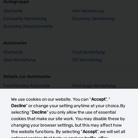
Autogruppe
Startseite
Mini Vermietung
Kompakte Vermietung
Economy Vermietung
Economy Zwischenmiete
Automarke
Startseite
Ford Vermietung
Opel Vermietung
DS Vermietung
Details zur Automarke
Ford Mondeo Automatik
Ford Kuga Vermietung
Vermietung
We use cookies on our website. You can “
Accept
”, “
Ford Focus SW Vermietung
Ford Focus GPS Vermietung
Decline
” or change your setting anytime at your choice.By
Ford Focus Aut. Vermietung
Ford Fiesta Vermietung
selecting “
Decline
” you only allow the use of essential
Opel Insignia Vermietung
Opel Corsa E Vermietung
cookies that make our site work. You may disable these by
Mehr sehen
changing your browser settings, but this may affect how
the website functions. By selecting “
Accept
”, we will set all