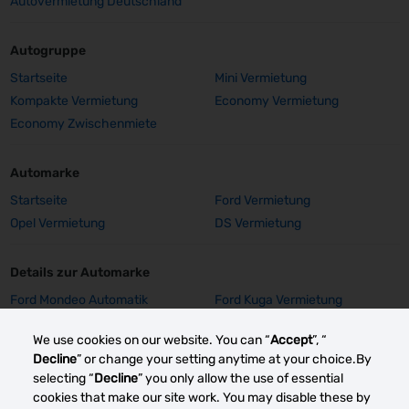
Autovermietung Deutschland
Autogruppe
Startseite
Mini Vermietung
Kompakte Vermietung
Economy Vermietung
Economy Zwischenmiete
Automarke
Startseite
Ford Vermietung
Opel Vermietung
DS Vermietung
Details zur Automarke
Ford Mondeo Automatik
Ford Kuga Vermietung
Vermietung
We use cookies on our website. You can “
Accept
”, “
Ford Focus SW Vermietung
Ford Focus GPS Vermietung
Decline
” or change your setting anytime at your choice.By
Ford Focus Aut. Vermietung
Ford Fiesta Vermietung
selecting “
Decline
” you only allow the use of essential
Opel Insignia Vermietung
Opel Corsa E Vermietung
cookies that make our site work. You may disable these by