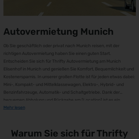
Autovermietung Munich
Ob Sie geschäftlich oder privat nach Munich reisen, mit der
richtigen Autovermietung haben Sie einen guten Start.
Entscheiden Sie sich für Thrifty Autovermietung am Munich
Elisenhof in Munich und genießen Sie Komfort, Bequemlichkeit und
Kostenersparnis. In unserer großen Flotte ist für jeden etwas dabei:
Mini-, Kompakt- und Mittelklassewagen, Elektro-, Hybrid- und
Benzinfahrzeuge, Automatik- und Schaltgetriebe. Dank der
bequemen Abholung und Rückgabe am [Location] ist es ein
Mehr lesen
Kinderspiel, Munich zu erkunden und zum gewünschten Zeitpunkt
wieder zurückzukehren. Wählen Sie Thrifty Autovermietung für ein
fantastisches und erschwingliches Fahrerlebnis!
Warum Sie sich für Thrifty