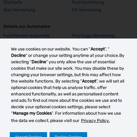
Startseite
Ford Vermietung
Opel Vermietung
DS Vermietung
Details zur Automarke
Ford Mondeo Automatik
Ford Kuga Vermietung
Vermietung
We use cookies on our website. You can “
Accept
”, “
Ford Focus SW Vermietung
Ford Focus GPS Vermietung
Decline
” or change your setting anytime at your choice.By
Ford Focus Aut. Vermietung
Ford Fiesta Vermietung
selecting “
Decline
” you only allow the use of essential
Opel Insignia Vermietung
Opel Corsa E Vermietung
cookies that make our site work. You may disable these by
Mehr sehen
changing your browser settings, but this may affect how
the website functions. By selecting “
Accept
”, we will set all
optional cookies that help us analyse traffic, offer
enhanced functionality, as well as personalised content
Andere Autovermietung smärkte
and ads.To find out more about the cookies we use and to
decide your optional cookies settings, please select
“
Manage my Cookies
”. For information about how we use
the data we collect, please visit our
Privacy Policy.
Cook
verwa
Datenschutz
Rechtliche Hinweise
Impressum
Accept Cookies
Decline Cookies