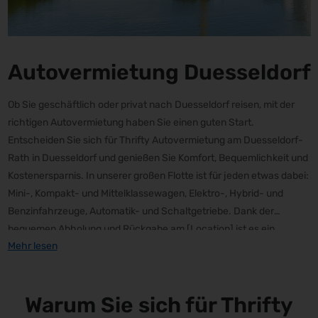
Autovermietung Duesseldorf
Ob Sie geschäftlich oder privat nach Duesseldorf reisen, mit der
richtigen Autovermietung haben Sie einen guten Start.
Entscheiden Sie sich für Thrifty Autovermietung am Duesseldorf-
Rath in Duesseldorf und genießen Sie Komfort, Bequemlichkeit und
Kostenersparnis. In unserer großen Flotte ist für jeden etwas dabei:
Mini-, Kompakt- und Mittelklassewagen, Elektro-, Hybrid- und
Benzinfahrzeuge, Automatik- und Schaltgetriebe. Dank der
bequemen Abholung und Rückgabe am [Location] ist es ein
Mehr lesen
Kinderspiel, Duesseldorf zu erkunden und zum gewünschten
Zeitpunkt wieder zurückzukehren. Wählen Sie Thrifty
Autovermietung für ein fantastisches und erschwingliches
Warum Sie sich für Thrifty
Fahrerlebnis!