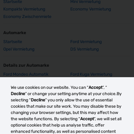
Startseite
Mini Vermietung
Kompakte Vermietung
Economy Vermietung
Economy Zwischenmiete
Automarke
Startseite
Ford Vermietung
Opel Vermietung
DS Vermietung
Details zur Automarke
Ford Mondeo Automatik
Ford Kuga Vermietung
Vermietung
We use cookies on our website. You can “
Accept
”, “
Ford Focus SW Vermietung
Ford Focus GPS Vermietung
Decline
” or change your setting anytime at your choice.By
Ford Focus Aut. Vermietung
Ford Fiesta Vermietung
selecting “
Decline
” you only allow the use of essential
Opel Insignia Vermietung
Opel Corsa E Vermietung
cookies that make our site work. You may disable these by
Mehr sehen
changing your browser settings, but this may affect how
the website functions. By selecting “
Accept
”, we will set all
optional cookies that help us analyse traffic, offer
enhanced functionality, as well as personalised content
Andere Autovermietung smärkte