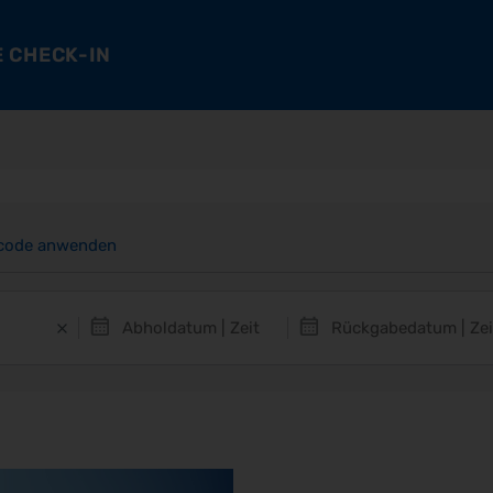
 CHECK-IN
code anwenden