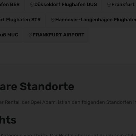
afen BER
Düsseldorf Flughafen DUS
Frankfurt
art Flughafen STR
Hannover-Langenhagen Flughafe
auß MUC
FRANKFURT AIRPORT
are Standorte
Car Rental, der Opel Adam, ist an den folgenden Standorten 
hts
ategorie von Thrifty Car Rental überzeugt durch sein styli