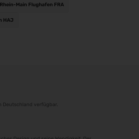
 Rhein-Main Flughafen FRA
n HAJ
in Deutschland verfügbar.
sches Design und seine Wendigkeit. Der