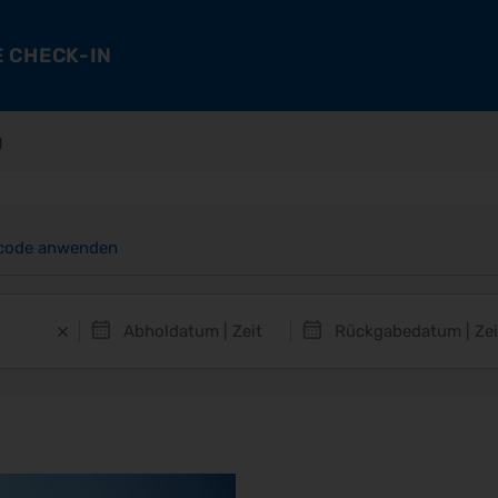
 CHECK-IN
g
code anwenden