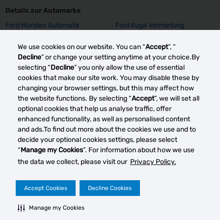
Details zur Automarke
Ford Mondeo Automatik
Ford Kuga Vermietung
Vermietung
We use cookies on our website. You can “
Accept
”, “
Ford Focus SW Vermietung
Ford Focus GPS Vermietung
Decline
” or change your setting anytime at your choice.By
Ford Focus Aut. Vermietung
Ford Fiesta Vermietung
selecting “
Decline
” you only allow the use of essential
Opel Insignia Vermietung
Opel Corsa E Vermietung
cookies that make our site work. You may disable these by
Mehr sehen
changing your browser settings, but this may affect how
the website functions. By selecting “
Accept
”, we will set all
optional cookies that help us analyse traffic, offer
enhanced functionality, as well as personalised content
Andere Autovermietung smärkte
and ads.To find out more about the cookies we use and to
decide your optional cookies settings, please select
“
Manage my Cookies
”. For information about how we use
the data we collect, please visit our
Privacy Policy.
Cook
verwa
Datenschutz
Rechtliche Hinweise
Impressum
Accept Cookies
Decline Cookies
2026 © DTG Operations, Inc. Alle Rechte vorbehalten
Manage my Cookies