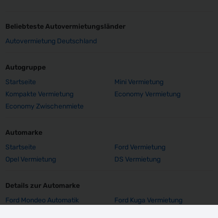
Beliebteste Autovermietungsländer
Autovermietung Deutschland
Autogruppe
Startseite
Mini Vermietung
Kompakte Vermietung
Economy Vermietung
Economy Zwischenmiete
Automarke
Startseite
Ford Vermietung
Opel Vermietung
DS Vermietung
Details zur Automarke
Ford Mondeo Automatik
Ford Kuga Vermietung
Vermietung