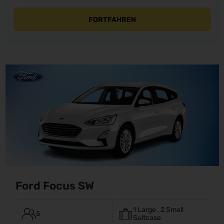
FORTFAHREN
Ford Focus SW
1 Large , 2 Small
5
Suitcase