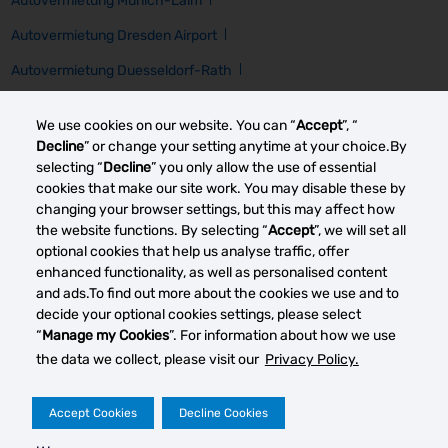
Autovermietung Munich-Laim
Autovermietung Dresden Airport
Autovermietung Duesseldorf-Rath
Autovermietung Zt Frankfurt Railway
We use cookies on our website. You can “
Accept
”, “
Autovermietung Hamburg Airport
Autovermietung Bonn
Decline
” or change your setting anytime at your choice.By
selecting “
Decline
” you only allow the use of essential
Autovermietung Stuttgart-Moehringen
cookies that make our site work. You may disable these by
changing your browser settings, but this may affect how
Autovermietung Cologne-Porz Westhoven
the website functions. By selecting “
Accept
”, we will set all
optional cookies that help us analyse traffic, offer
enhanced functionality, as well as personalised content
Other car rental markets
and ads.To find out more about the cookies we use and to
decide your optional cookies settings, please select
“
Manage my Cookies
”. For information about how we use
the data we collect, please visit our
Privacy Policy.
Your Privacy Rights
Terms of Use
Accept Cookies
Decline Cookies
© 2023 Thrifty Rent a Car System, Inc. Privacy Policy -