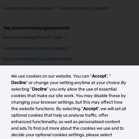
Autovermietung Hanover
Autovermietung Cologne
Top Autovermietungsstandorte
Autovermietung Munich-Laim
Autovermietung Dresden Airport
Autovermietung Duesseldorf-Rath
Autovermietung Zt Frankfurt Railway
We use cookies on our website. You can “
Accept
”, “
Autovermietung Hamburg Airport
Autovermietung Bonn
Decline
” or change your setting anytime at your choice.By
selecting “
Decline
” you only allow the use of essential
Autovermietung Stuttgart-Moehringen
cookies that make our site work. You may disable these by
changing your browser settings, but this may affect how
Autovermietung Cologne-Porz Westhoven
the website functions. By selecting “
Accept
”, we will set all
optional cookies that help us analyse traffic, offer
enhanced functionality, as well as personalised content
Other car rental markets
and ads.To find out more about the cookies we use and to
decide your optional cookies settings, please select