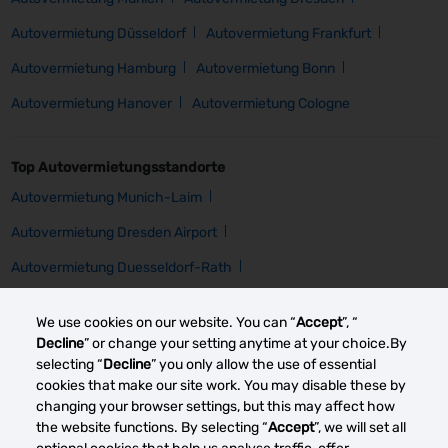
Autovermietung Düsseldorf
Autovermietung Frankfurt
Autovermietung Hamburg
Autovermietung Bonn
Autovermietung Hanover
Autovermietung Cologne
Top Autovermietungsstandorte
Autovermietung Munich-Laim
Autovermietung Dresden Airport
Autovermietung Duesseldorf-Rath
Autovermietung Zt Frankfurt Railway
We use cookies on our website. You can “
Accept
”, “
Autovermietung Hamburg Airport
Autovermietung Bonn
Decline
” or change your setting anytime at your choice.By
selecting “
Decline
” you only allow the use of essential
Autovermietung Stuttgart-Moehringen
cookies that make our site work. You may disable these by
changing your browser settings, but this may affect how
Autovermietung Cologne-Porz Westhoven
the website functions. By selecting “
Accept
”, we will set all