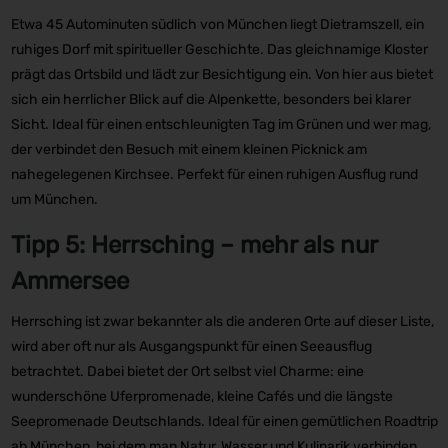
Etwa 45 Autominuten südlich von München liegt Dietramszell, ein
ruhiges Dorf mit spiritueller Geschichte. Das gleichnamige Kloster
prägt das Ortsbild und lädt zur Besichtigung ein. Von hier aus bietet
sich ein herrlicher Blick auf die Alpenkette, besonders bei klarer
Sicht. Ideal für einen entschleunigten Tag im Grünen und wer mag,
der verbindet den Besuch mit einem kleinen Picknick am
nahegelegenen Kirchsee. Perfekt für einen ruhigen Ausflug rund
um München.
Tipp 5: Herrsching – mehr als nur
Ammersee
Herrsching ist zwar bekannter als die anderen Orte auf dieser Liste,
wird aber oft nur als Ausgangspunkt für einen Seeausflug
betrachtet. Dabei bietet der Ort selbst viel Charme: eine
wunderschöne Uferpromenade, kleine Cafés und die längste
Seepromenade Deutschlands. Ideal für einen gemütlichen Roadtrip
ab München, bei dem man Natur, Wasser und Kulinarik verbinden