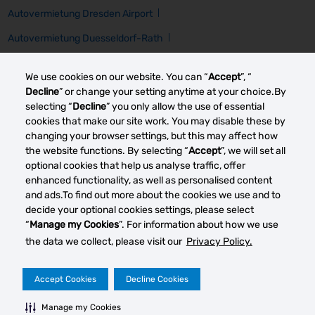
Autovermietung Dresden Airport
Autovermietung Duesseldorf-Rath
Autovermietung Zt Frankfurt Railway
We use cookies on our website. You can “
Accept
”, “
Autovermietung Hamburg Airport
Autovermietung Bonn
Decline
” or change your setting anytime at your choice.By
selecting “
Decline
” you only allow the use of essential
Autovermietung Stuttgart-Moehringen
cookies that make our site work. You may disable these by
changing your browser settings, but this may affect how
Autovermietung Cologne-Porz Westhoven
the website functions. By selecting “
Accept
”, we will set all
optional cookies that help us analyse traffic, offer
enhanced functionality, as well as personalised content
Other car rental markets
and ads.To find out more about the cookies we use and to
decide your optional cookies settings, please select
“
Manage my Cookies
”. For information about how we use
the data we collect, please visit our
Privacy Policy.
Your Privacy Rights
Terms of Use
Accept Cookies
Decline Cookies
© 2023 Thrifty Rent a Car System, Inc. Privacy Policy -
Manage my Cookies